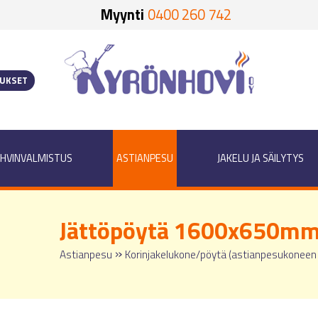
Myynti
0400 260 742
OUKSET
HVINVALMISTUS
ASTIANPESU
JAKELU JA SÄILYTYS
Jättöpöytä 1600x650m
»
Astianpesu
Korinjakelukone/pöytä (astianpesukoneen 