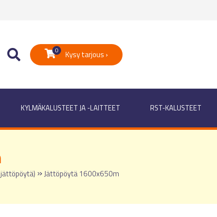
0
Kysy tarjous ›
KYLMÄKALUSTEET JA -LAITTEET
RST-KALUSTEET
m
»
jättöpöytä)
Jättöpöytä 1600x650m