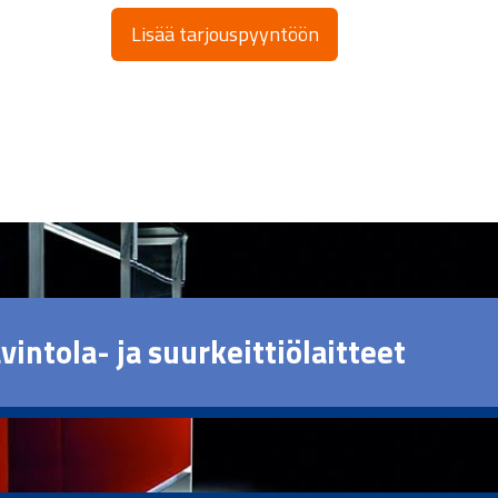
Lisää tarjouspyyntöön
vintola- ja suurkeittiölaitteet