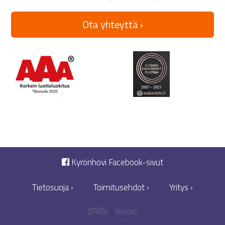
Ota yhteyttä ›
Kyrönhovi Facebook-sivut
Tietosuoja ›
Toimitusehdot ›
Yritys ›