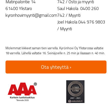
Matinpalontie 14
742 / Osto ja myynti
61400 Ylistaro
Saul Hakola 0400 260
kyronhovimyynti@gmail.com
742 / Myynti
Joel Hakola 044 976 9803
/ Myynti
Molemmat liikkeet saman tien varrella. Kyrönhovi Oy Ylistarossa valtatie
18 varrella. Lähellä valtatie 16. Seinäjoelle n. 25 min ja Vaasaan n. 40 min.
Ota yhteyttä ›