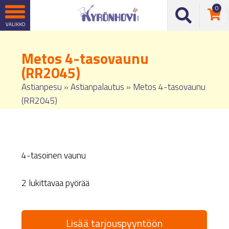
0
Metos 4-tasovaunu
(RR2045)
Astianpesu
»
Astianpalautus
»
Metos 4-tasovaunu
(RR2045)
4-tasoinen vaunu
2 lukittavaa pyörää
Lisää tarjouspyyntöön