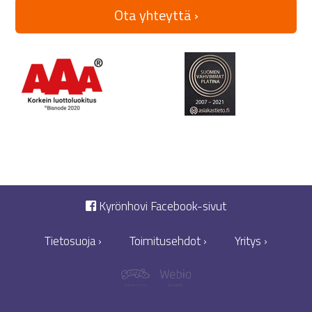
Ota yhteyttä ›
Kyrönhovi Facebook-sivut
Tietosuoja ›
Toimitusehdot ›
Yritys ›