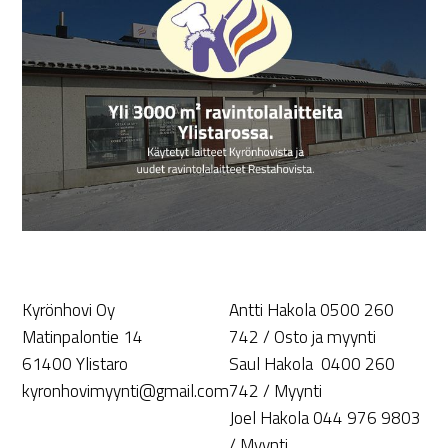
Kyrönhovi Oy
Antti Hakola 0500 260
Matinpalontie 14
742 / Osto ja myynti
61400 Ylistaro
Saul Hakola 0400 260
kyronhovimyynti@gmail.com
742 / Myynti
Joel Hakola 044 976 9803
/ Myynti