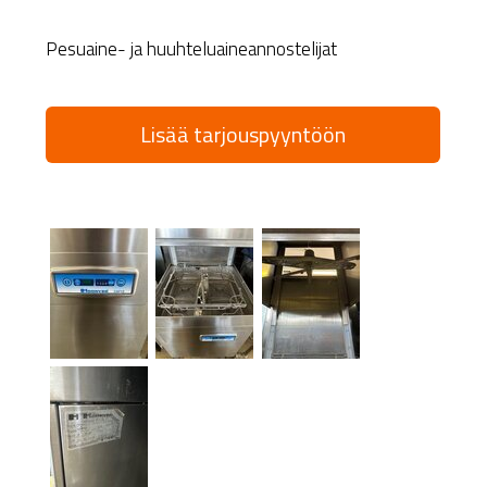
Pesuaine- ja huuhteluaineannostelijat
Lisää tarjouspyyntöön