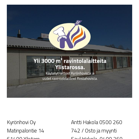
Kyrönhovi Oy
Antti Hakola 0500 260
Matinpalontie 14
742 / Osto ja myynti
61400 Ylistaro
Saul Hakola 0400 260