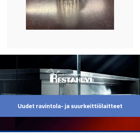
Uudet ravintola- ja suurkeittiölaitteet