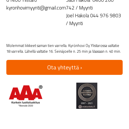
kyronhovimyynti@gmail.com
742 / Myynti
Joel Hakola 044 976 9803
/ Myynti
Molemmat liikkeet saman tien varrella. Kyrönhovi Oy Ylistarossa valtatie
18 varrella. Lähellä valtatie 16. Seinäjoelle n. 25 min ja Vaasaan n. 40 min.
Ota yhteyttä ›