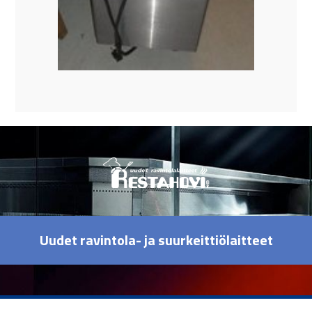
Uudet ravintola- ja suurkeittiölaitteet