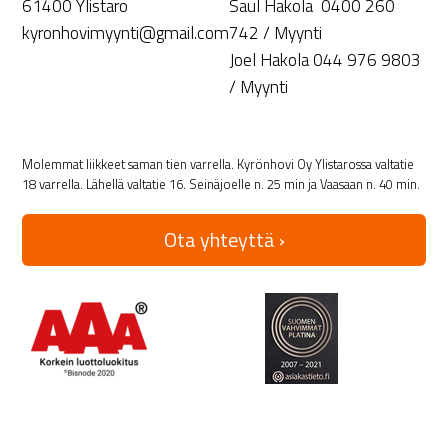
61400 Ylistaro
Saul Hakola 0400 260
kyronhovimyynti@gmail.com
742 / Myynti
Joel Hakola 044 976 9803
/ Myynti
Molemmat liikkeet saman tien varrella. Kyrönhovi Oy Ylistarossa valtatie
18 varrella. Lähellä valtatie 16. Seinäjoelle n. 25 min ja Vaasaan n. 40 min.
Ota yhteyttä ›