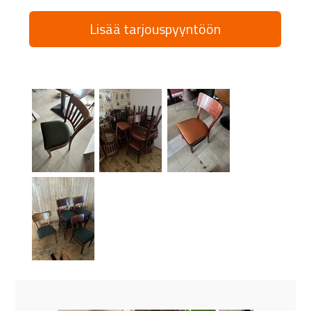
Lisää tarjouspyyntöön