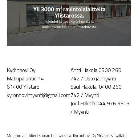
Kyrönhovi Oy
Antti Hakola 0500 260
Matinpalontie 14
742 / Osto ja myynti
61400 Ylistaro
Saul Hakola 0400 260
kyronhovimyynti@gmail.com
742 / Myynti
Joel Hakola 044 976 9803
/ Myynti
Molemmat liikkeet saman tien varrella. Kyrönhovi Oy Ylistarossa valtatie