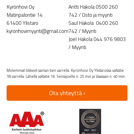
Kyrönhovi Oy
Antti Hakola 0500 260
Matinpalontie 14
742 / Osto ja myynti
61400 Ylistaro
Saul Hakola 0400 260
kyronhovimyynti@gmail.com
742 / Myynti
Joel Hakola 044 976 9803
/ Myynti
Molemmat liikkeet saman tien varrella. Kyrönhovi Oy Ylistarossa valtatie
18 varrella. Lähellä valtatie 16. Seinäjoelle n. 25 min ja Vaasaan n. 40 min.
Ota yhteyttä ›