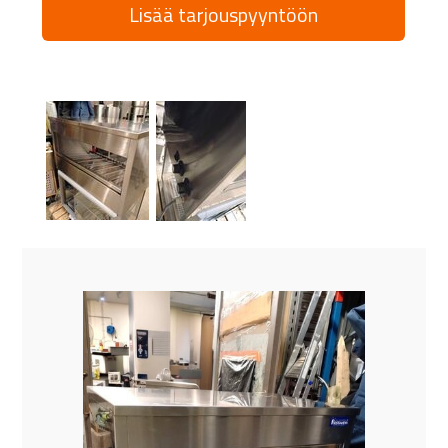
Lisää tarjouspyyntöön