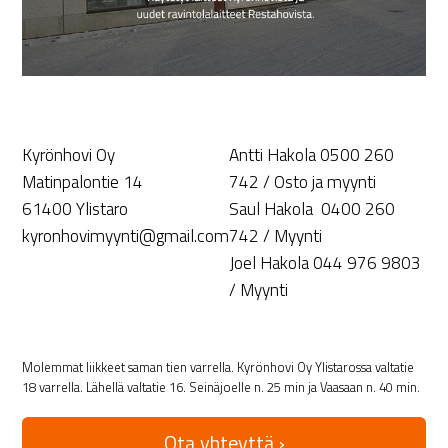
Kyrönhovi Oy
Antti Hakola 0500 260
Matinpalontie 14
742 / Osto ja myynti
61400 Ylistaro
Saul Hakola 0400 260
kyronhovimyynti@gmail.com
742 / Myynti
Joel Hakola 044 976 9803
/ Myynti
Molemmat liikkeet saman tien varrella. Kyrönhovi Oy Ylistarossa valtatie
18 varrella. Lähellä valtatie 16. Seinäjoelle n. 25 min ja Vaasaan n. 40 min.
Ota yhteyttä ›