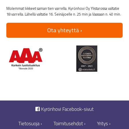
Molemmat liikkeet saman tien varrella. Kyrönhovi Oy Ylistarossa valtatie
18 varrella. Lähellä valtatie 16. Seinäjoelle n. 25 min ja Vaasaan n. 40 min.
Ota yhteyttä ›
Kyrönhovi Facebook-sivut
Tietosuoja ›
Toimitusehdot ›
Yritys ›