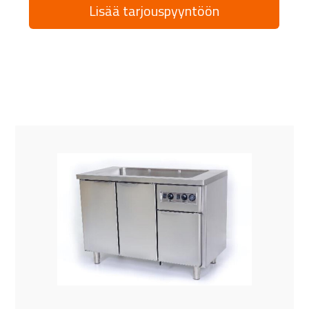
Lisää tarjouspyyntöön