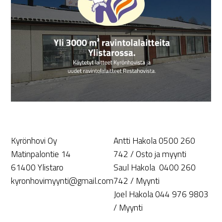
Kyrönhovi Oy
Antti Hakola 0500 260
Matinpalontie 14
742 / Osto ja myynti
61400 Ylistaro
Saul Hakola 0400 260
kyronhovimyynti@gmail.com
742 / Myynti
Joel Hakola 044 976 9803
/ Myynti