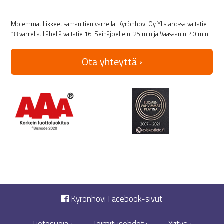
Molemmat liikkeet saman tien varrella. Kyrönhovi Oy Ylistarossa valtatie
18 varrella. Lähellä valtatie 16. Seinäjoelle n. 25 min ja Vaasaan n. 40 min.
Ota yhteyttä ›
Kyrönhovi Facebook-sivut
Tietosuoja ›
Toimitusehdot ›
Yritys ›