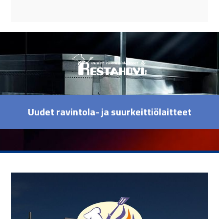
Uudet ravintola- ja suurkeittiölaitteet