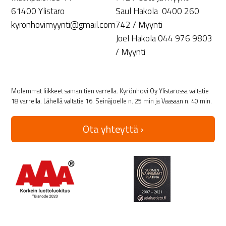
61400 Ylistaro
Saul Hakola 0400 260
kyronhovimyynti@gmail.com
742 / Myynti
Joel Hakola 044 976 9803
/ Myynti
Molemmat liikkeet saman tien varrella. Kyrönhovi Oy Ylistarossa valtatie
18 varrella. Lähellä valtatie 16. Seinäjoelle n. 25 min ja Vaasaan n. 40 min.
Ota yhteyttä ›