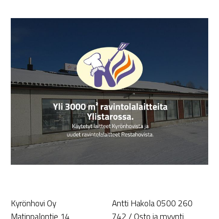
Kyrönhovi Oy
Antti Hakola 0500 260
Matinpalontie 14
742 / Osto ja myynti