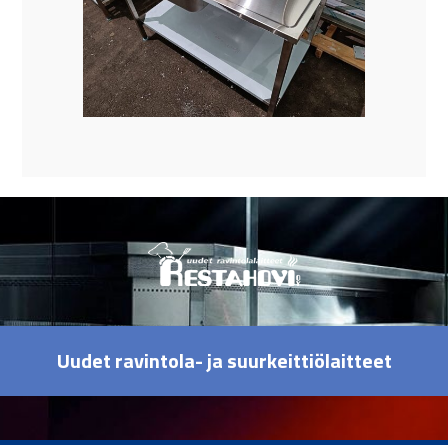
Uudet ravintola- ja suurkeittiölaitteet