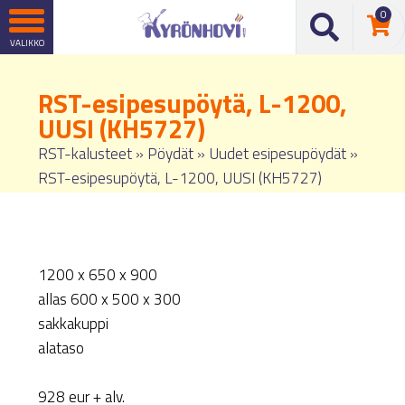
0
RST-esipesupöytä, L-1200,
UUSI (KH5727)
RST-kalusteet
»
Pöydät
»
Uudet esipesupöydät
»
RST-esipesupöytä, L-1200, UUSI (KH5727)
1200 x 650 x 900
allas 600 x 500 x 300
sakkakuppi
alataso
928 eur + alv.