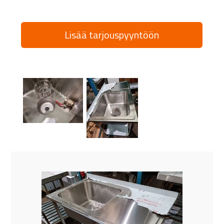
Lisää tarjouspyyntöön