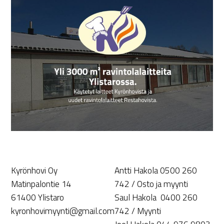
Kyrönhovi Oy
Antti Hakola 0500 260
Matinpalontie 14
742 / Osto ja myynti
61400 Ylistaro
Saul Hakola 0400 260
kyronhovimyynti@gmail.com
742 / Myynti