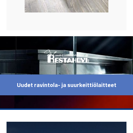
Uudet ravintola- ja suurkeittiölaitteet