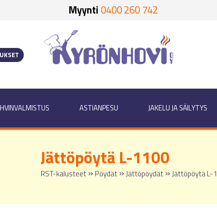
Myynti
0400 260 742
OUKSET
HVINVALMISTUS
ASTIANPESU
JAKELU JA SÄILYTYS
Jättöpöytä L-1100
»
»
»
RST-kalusteet
Pöydät
Jättöpöydät
Jättöpöytä L-