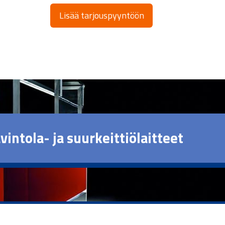
Lisää tarjouspyyntöön
vintola- ja suurkeittiölaitteet