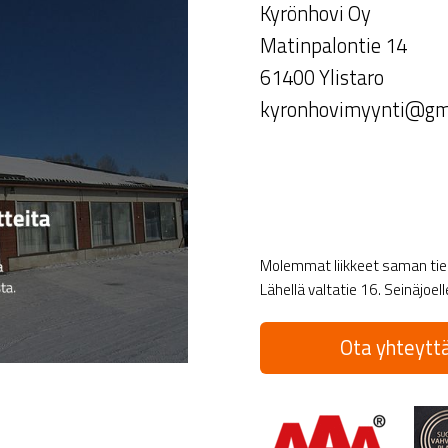
Kyrönhovi Oy
Matinpalontie 14
61400 Ylistaro
kyronhovimyynti@gm
Molemmat liikkeet saman tien 
Lähellä valtatie 16. Seinäjoel
Ota yhteyttä