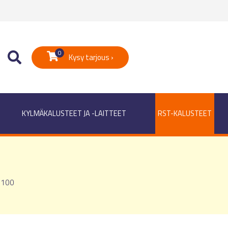
0
Kysy tarjous ›
KYLMÄKALUSTEET JA -LAITTEET
RST-KALUSTEET
1100