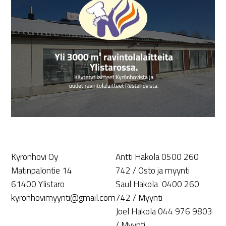
Kyrönhovi Oy
Antti Hakola 0500 260
Matinpalontie 14
742 / Osto ja myynti
61400 Ylistaro
Saul Hakola 0400 260
kyronhovimyynti@gmail.com
742 / Myynti
Joel Hakola 044 976 9803
/ Myynti