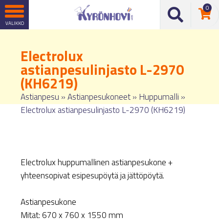
0
Electrolux
astianpesulinjasto L-2970
(KH6219)
Astianpesu
»
Astianpesukoneet
»
Huppumalli
»
Electrolux astianpesulinjasto L-2970 (KH6219)
Electrolux huppumallinen astianpesukone +
yhteensopivat esipesupöytä ja jättöpöytä.
Astianpesukone
Mitat: 670 x 760 x 1550 mm