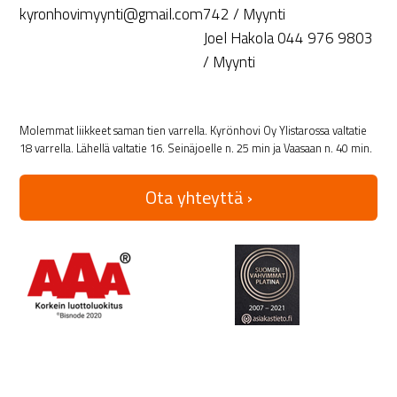
kyronhovimyynti@gmail.com
742 / Myynti
Joel Hakola 044 976 9803
/ Myynti
Molemmat liikkeet saman tien varrella. Kyrönhovi Oy Ylistarossa valtatie
18 varrella. Lähellä valtatie 16. Seinäjoelle n. 25 min ja Vaasaan n. 40 min.
Ota yhteyttä ›