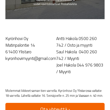
Kyrönhovi Oy
Antti Hakola 0500 260
Matinpalontie 14
742 / Osto ja myynti
61400 Ylistaro
Saul Hakola 0400 260
kyronhovimyynti@gmail.com
742 / Myynti
Joel Hakola 044 976 9803
/ Myynti
Molemmat liikkeet saman tien varrella. Kyrönhovi Oy Ylistarossa valtatie
18 varrella. Lähellä valtatie 16. Seinäjoelle n. 25 min ja Vaasaan n. 40 min.
Ota yhteyttä ›