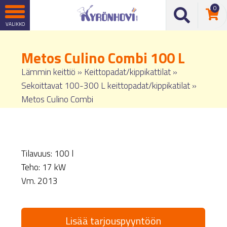
0
Metos Culino Combi 100 L
Lämmin keittiö
»
Keittopadat/kippikattilat
»
Sekoittavat 100-300 L keittopadat/kippikatilat
»
Metos Culino Combi
Tilavuus: 100 l
Teho: 17 kW
Vm. 2013
Lisää tarjouspyyntöön