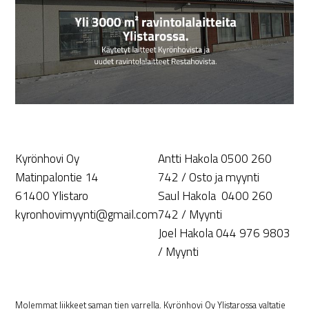
Kyrönhovi Oy
Antti Hakola 0500 260
Matinpalontie 14
742 / Osto ja myynti
61400 Ylistaro
Saul Hakola 0400 260
kyronhovimyynti@gmail.com
742 / Myynti
Joel Hakola 044 976 9803
/ Myynti
Molemmat liikkeet saman tien varrella. Kyrönhovi Oy Ylistarossa valtatie