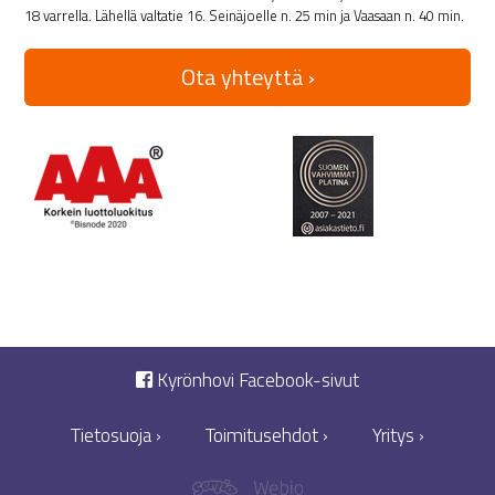
18 varrella. Lähellä valtatie 16. Seinäjoelle n. 25 min ja Vaasaan n. 40 min.
Ota yhteyttä ›
Kyrönhovi Facebook-sivut
Tietosuoja ›
Toimitusehdot ›
Yritys ›