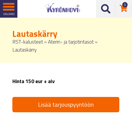
0
Lautaskärry
RST-kalusteet
»
Aterin- ja tarjotintasot
»
Lautaskärry
Hinta 150 eur + alv
Lisää tarjouspyyntöön