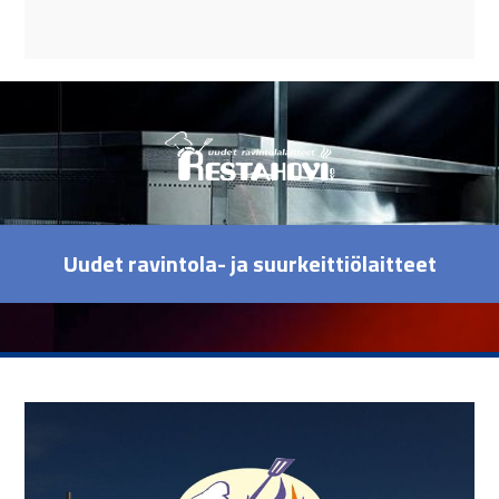
Uudet ravintola- ja suurkeittiölaitteet