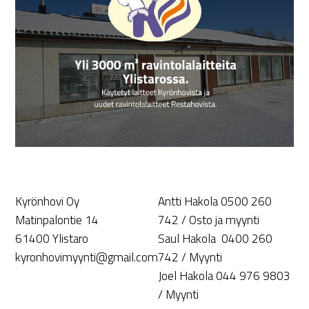
Kyrönhovi Oy
Antti Hakola 0500 260
Matinpalontie 14
742 / Osto ja myynti
61400 Ylistaro
Saul Hakola 0400 260
kyronhovimyynti@gmail.com
742 / Myynti
Joel Hakola 044 976 9803
/ Myynti