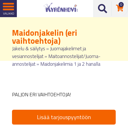
0
Maidonjakelin (eri
vaihtoehtoja)
Jakelu & säilytys
»
Juomajakelimet ja
vesiannostelijat
»
Maitoannostelijat/Juoma-
annostelijat
»
Maidonjakelimia 1 ja 2 hanalla
PALJON ERI VAIHTOEHTOJA!
Lisää tarjouspyyntöön