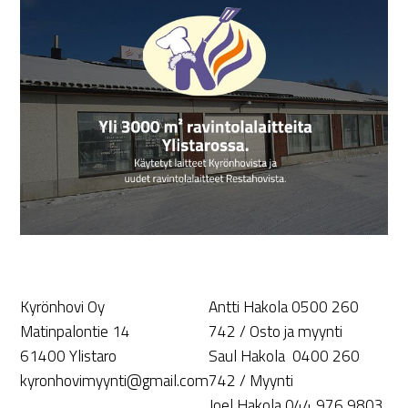
Kyrönhovi Oy
Antti Hakola 0500 260
Matinpalontie 14
742 / Osto ja myynti
61400 Ylistaro
Saul Hakola 0400 260
kyronhovimyynti@gmail.com
742 / Myynti
Joel Hakola 044 976 9803