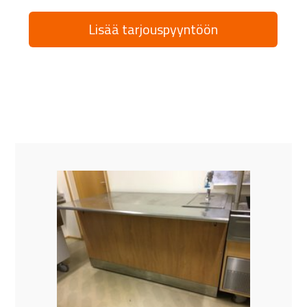
Lisää tarjouspyyntöön