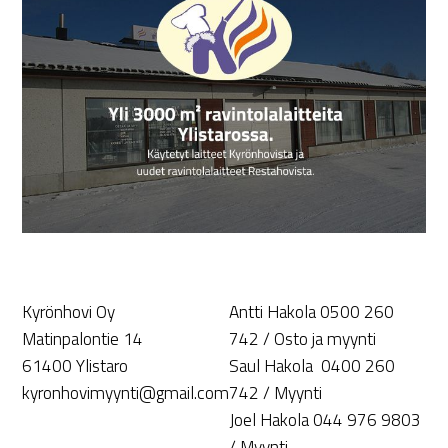
Kyrönhovi Oy
Antti Hakola 0500 260
Matinpalontie 14
742 / Osto ja myynti
61400 Ylistaro
Saul Hakola 0400 260
kyronhovimyynti@gmail.com
742 / Myynti
Joel Hakola 044 976 9803
/ Myynti