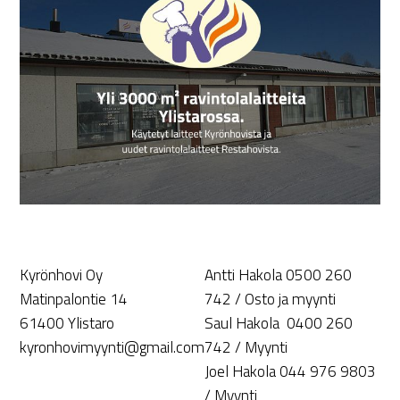
Kyrönhovi Oy
Antti Hakola 0500 260
Matinpalontie 14
742 / Osto ja myynti
61400 Ylistaro
Saul Hakola 0400 260
kyronhovimyynti@gmail.com
742 / Myynti
Joel Hakola 044 976 9803
/ Myynti