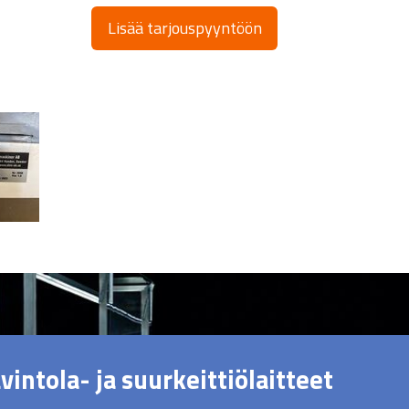
Lisää tarjouspyyntöön
vintola- ja suurkeittiölaitteet