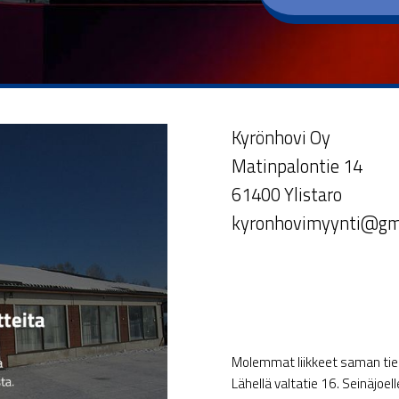
Kyrönhovi Oy
Matinpalontie 14
61400 Ylistaro
kyronhovimyynti@gm
Molemmat liikkeet saman tien 
Lähellä valtatie 16. Seinäjoel