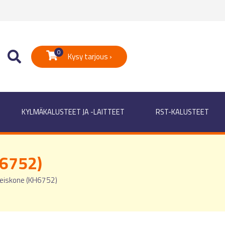
0
Kysy tarjous ›
KYLMÄKALUSTEET JA -LAITTEET
RST-KALUSTEET
H6752)
leiskone (KH6752)