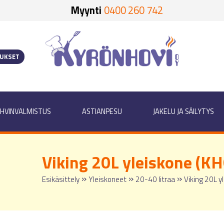
Myynti
0400 260 742
OUKSET
HVINVALMISTUS
ASTIANPESU
JAKELU JA SÄILYTYS
Viking 20L yleiskone (K
»
»
»
Esikäsittely
Yleiskoneet
20-40 litraa
Viking 20L y