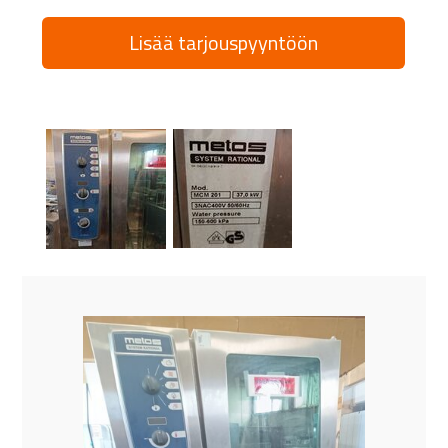
Lisää tarjouspyyntöön