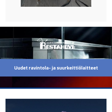
Uudet ravintola- ja suurkeittiölaitteet