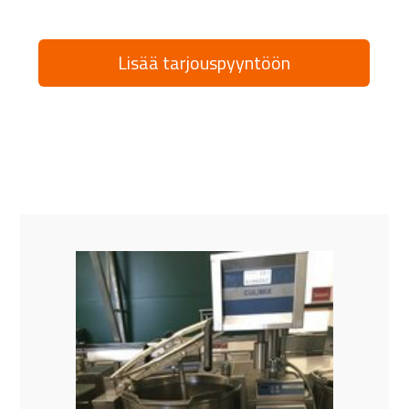
Lisää tarjouspyyntöön