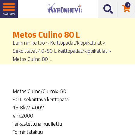
0
Metos Culino 80 L
Lämmin keittiö
»
Keittopadat/kippikattilat
»
Sekoittavat 40-80 L keittopadat/kippikatilat
»
Metos Culino 80 L
Metos Culino/Culimix-80
80 L sekoittava keittopata.
15,8kW, 400V
Vm.2000
Tarkastettu ja huollettu
Toimintatakuu