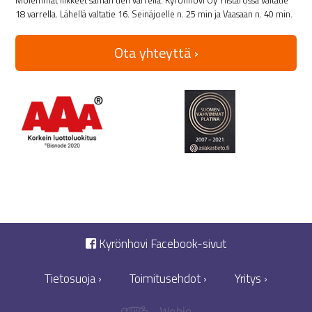
Molemmat liikkeet saman tien varrella. Kyrönhovi Oy Ylistarossa valtatie
18 varrella. Lähellä valtatie 16. Seinäjoelle n. 25 min ja Vaasaan n. 40 min.
Ota yhteyttä ›
Kyrönhovi Facebook-sivut
Tietosuoja ›
Toimitusehdot ›
Yritys ›