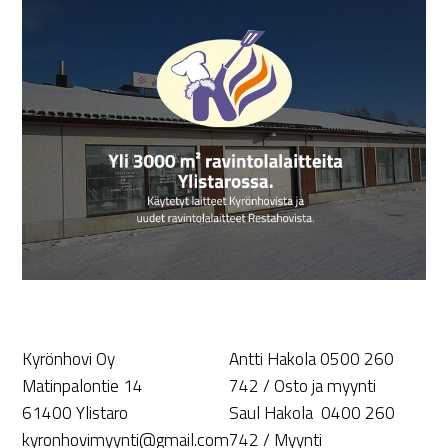
Kyrönhovi Oy
Antti Hakola 0500 260
Matinpalontie 14
742 / Osto ja myynti
61400 Ylistaro
Saul Hakola 0400 260
kyronhovimyynti@gmail.com
742 / Myynti