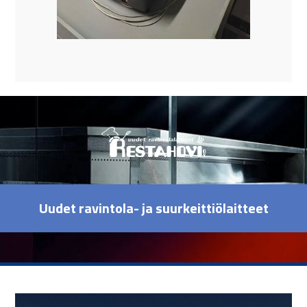
Uudet ravintola- ja suurkeittiölaitteet