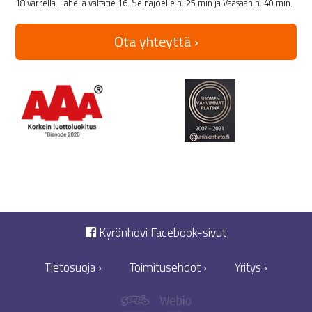
18 varrella. Lähellä valtatie 16. Seinäjoelle n. 25 min ja Vaasaan n. 40 min.
Ota yhteyttä ›
Kyrönhovi Facebook-sivut
Tietosuoja ›
Toimitusehdot ›
Yritys ›