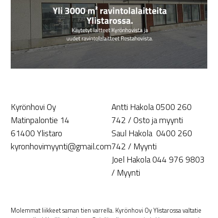
Kyrönhovi Oy
Antti Hakola 0500 260
Matinpalontie 14
742 / Osto ja myynti
61400 Ylistaro
Saul Hakola 0400 260
kyronhovimyynti@gmail.com
742 / Myynti
Joel Hakola 044 976 9803
/ Myynti
Molemmat liikkeet saman tien varrella. Kyrönhovi Oy Ylistarossa valtatie