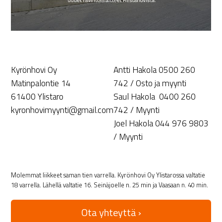
Kyrönhovi Oy
Antti Hakola 0500 260
Matinpalontie 14
742 / Osto ja myynti
61400 Ylistaro
Saul Hakola 0400 260
kyronhovimyynti@gmail.com
742 / Myynti
Joel Hakola 044 976 9803
/ Myynti
Molemmat liikkeet saman tien varrella. Kyrönhovi Oy Ylistarossa valtatie
18 varrella. Lähellä valtatie 16. Seinäjoelle n. 25 min ja Vaasaan n. 40 min.
Ota yhteyttä ›