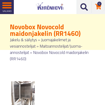
0
Novobox Novocold
maidonjakelin (RR1460)
Jakelu & säilytys
»
Juomajakelimet ja
vesiannostelijat
»
Maitoannostelijat/Juoma-
annostelijat
»
Novobox Novocold maidonjakelin
(RR1460)