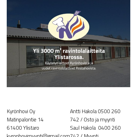
Kyrönhovi Oy
Antti Hakola 0500 260
Matinpalontie 14
742 / Osto ja myynti
61400 Ylistaro
Saul Hakola 0400 260
kyronhovimyynti@gmail.com
742 / Myynti