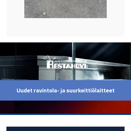
Uudet ravintola- ja suurkeittiölaitteet