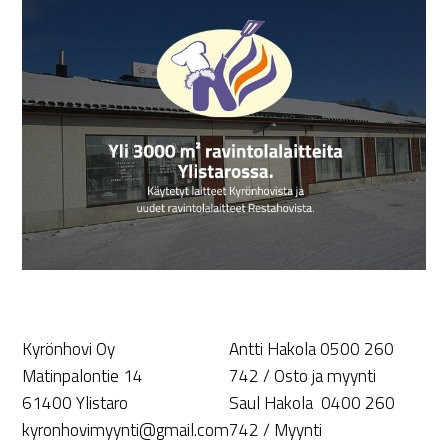
Kyrönhovi Oy
Antti Hakola 0500 260
Matinpalontie 14
742 / Osto ja myynti
61400 Ylistaro
Saul Hakola 0400 260
kyronhovimyynti@gmail.com
742 / Myynti