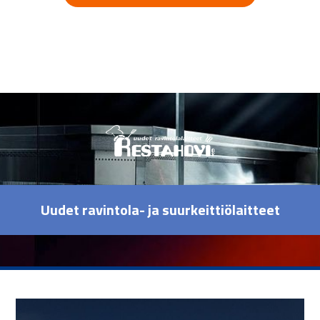
Uudet ravintola- ja suurkeittiölaitteet