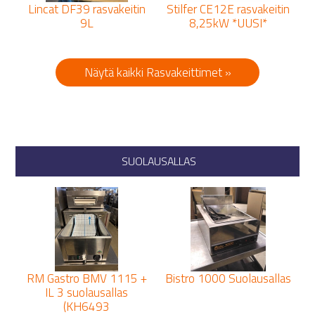
Lincat DF39 rasvakeitin
Stilfer CE12E rasvakeitin
9L
8,25kW *UUSI*
Näytä kaikki Rasvakeittimet »
SUOLAUSALLAS
RM Gastro BMV 1115 +
Bistro 1000 Suolausallas
IL 3 suolausallas
(KH6493