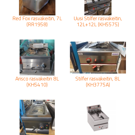
Red Fox rasvakeitin, 7L
Uusi Stilfer rasvakeitin,
(RR1958)
12L+12L (KH5575)
Arisco rasvakeitin 8L
Stilfer rasvakeitin, 8L
(KH5410)
(KH3775A)