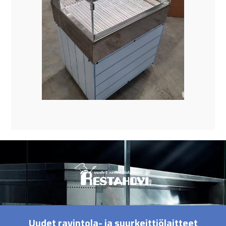
Uudet ravintola- ja suurkeittiölaitteet