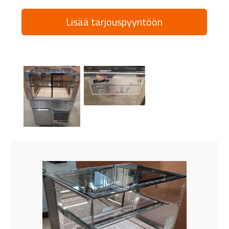
Lisää tarjouspyyntöön