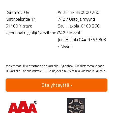
Kyrönhovi Oy
Antti Hakola 0500 260
Matinpalontie 14
742 / Osto ja myynti
61400 Ylistaro
Saul Hakola 0400 260
kyronhovimyynti@gmail.com
742 / Myynti
Joel Hakola 044 976 9803
/ Myynti
Molemmat liikkeet saman tien varrella. Kyrönhovi Oy Ylistarossa valtatie
18 varrella. Lähellä valtatie 16. Seinäjoelle n. 25 min ja Vaasaan n. 40 min.
Ota yhteyttä ›