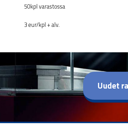
50kpl varastossa
3 eur/kpl + alv.
Uudet ra