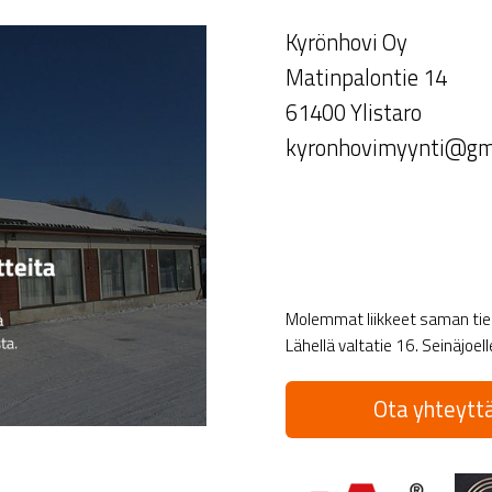
Kyrönhovi Oy
Matinpalontie 14
61400 Ylistaro
kyronhovimyynti@gm
Molemmat liikkeet saman tien 
Lähellä valtatie 16. Seinäjoel
Ota yhteyttä