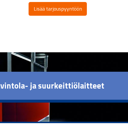
Lisää tarjouspyyntöön
vintola- ja suurkeittiölaitteet